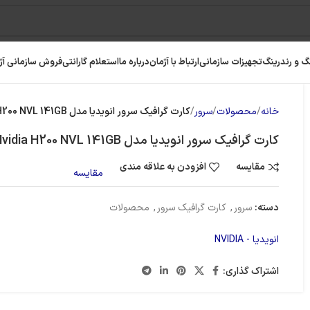
گ و رندرینگ
تجهیزات سازمانی
ارتباط با آژمان
درباره ما
استعلام گارانتی
فروش سازمانی آژ
خانه
محصولات
سرور
کارت گرافیک سرور انویدیا مدل Nvidia H200 NVL 141GB
کارت گرافیک سرور انویدیا مدل Nvidia H200 NVL 141GB
مقایسه
افزودن به علاقه مندی
مقایسه
دسته:
سرور
,
کارت گرافیک سرور
,
محصولات
انویدیا - NVIDIA
اشتراک گذاری:
رافیک
رم کامپیوتر
حافظه SSD