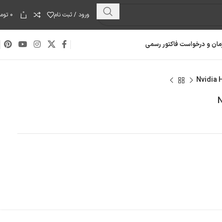
0
ورود / ثبت نام
۰
توما
مان و درخواست فاکتور رسمی
هارد دیسک