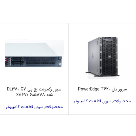
سرور دل PowerEdge T620
سرور رکمونت اچ پی DL380 G7
X5670 605878-005
محصولات
,
سرور
,
قطعات کامپیوتر
محصولات
,
سرور
,
قطعات کامپیوتر