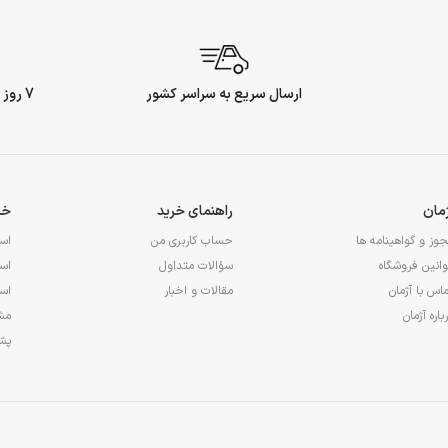
ارسال سریع به سراسر کشور
7 روز ضمانت بازگشت وجه
ژمان
راهنمای خرید
خد
وز و گواهینامه ها
حساب کاربری من
اس
انین فروشگاه
سؤالات متداول
اس
اس با آژمان
مقالات و اخبار
اس
باره آژمان
مشا
پشت