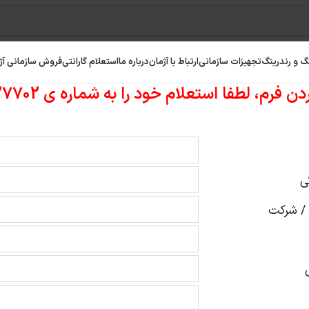
گ و رندرینگ
تجهیزات سازمانی
ارتباط با آژمان
درباره ما
استعلام گارانتی
فروش سازمانی آژ
 لطفا استعلام خود را به شماره ی 09301427702 (آقای نصیری) ارسال نمایید
ی
 / شرکت
رافیک
رم کامپیوتر
حافظه SSD