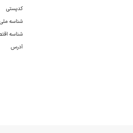
پاور
کیس
کارت ص
کدپستی
هارد اکسترنال
شناسه ملی
شناسه اقت
آدرس