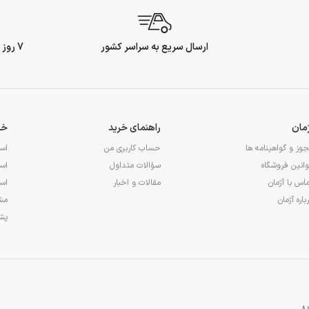
ارسال سریع به سراسر کشور
7 روز ضمانت بازگشت وجه
ژمان
راهنمای خرید
خد
وز و گواهینامه ها
حساب کاربری من
اس
انین فروشگاه
سؤالات متداول
اس
اس با آژمان
مقالات و اخبار
اس
باره آژمان
مشا
پشت