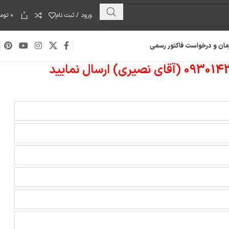
0
ورود / ثبت نام
۰
توما
مان و درخواست فاکتور رسمی
هارد دیسک