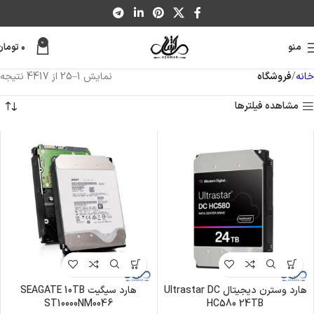
0
منو
۰
تومان
خانه
فروشگاه
نمایش 1–25 از 4417 نتیجه
مشاهده فیلترها
هارد وسترن دیجیتال Ultrastar DC
هارد سیگیت SEAGATE 10TB
ST10000NM0046
HC580 24TB