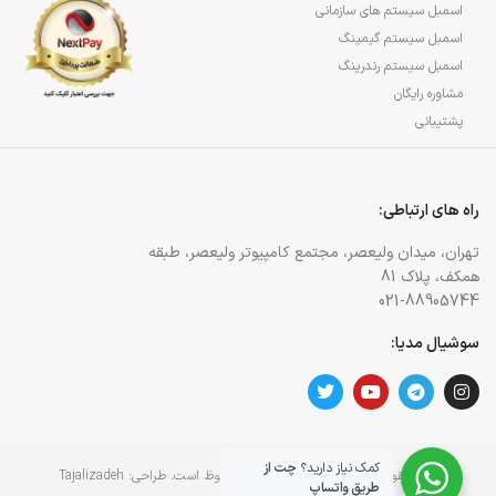
اسمبل سیستم های سازمانی
اسمبل سیستم گیمینگ
اسمبل سیستم رندرینگ
مشاوره رایگان
پشتیبانی
راه های ارتباطی:
تهران، میدان ولیعصر، مجتمع کامپیوتر ولیعصر، طبقه
همکف، پلاک 81
021-88905744
سوشیال مدیا:
کمک نیاز دارید؟
چت از
کلیه حقوق برای وبسایت آژمان آی تی محفوظ است. طراحی:
Tajalizadeh
طریق واتساپ