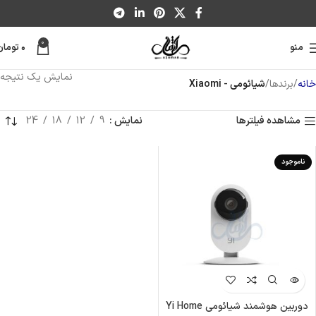
0
منو
۰
تومان
نمایش یک نتیجه
خانه
برندها
شیائومی - Xiaomi
مشاهده فیلترها
نمایش
9
12
18
24
ناموجود
دوربین هوشمند شیائومی Yi Home