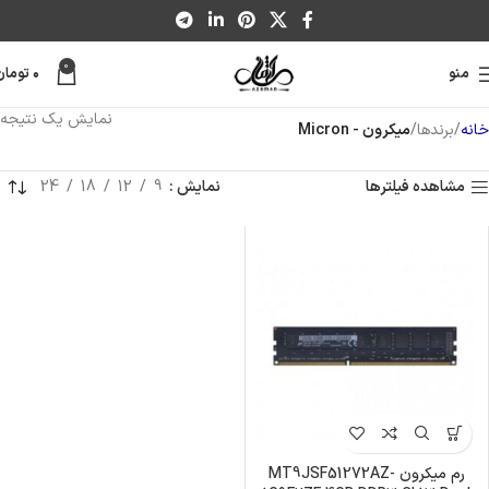
0
منو
۰
تومان
نمایش یک نتیجه
خانه
برندها
میکرون - Micron
مشاهده فیلترها
نمایش
9
12
18
24
رم میکرون MT9JSF51272AZ-