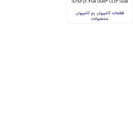
1G9E2ZF 4GB DDR3 CL13 Dual
قطعات کامپیوتر
,
رم کامپیوتر
,
محصولات