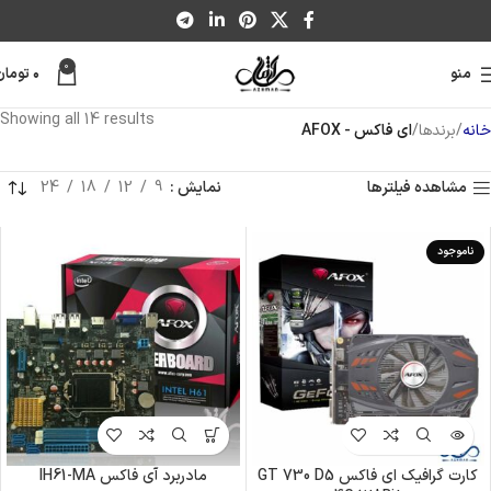
0
منو
۰
تومان
Showing all 14 results
خانه
برندها
ای فاکس - AFOX
مشاهده فیلترها
نمایش
9
12
18
24
ناموجود
کارت گرافیک ای فاکس GT 730 D5
مادربرد آی فاکس IH61-MA