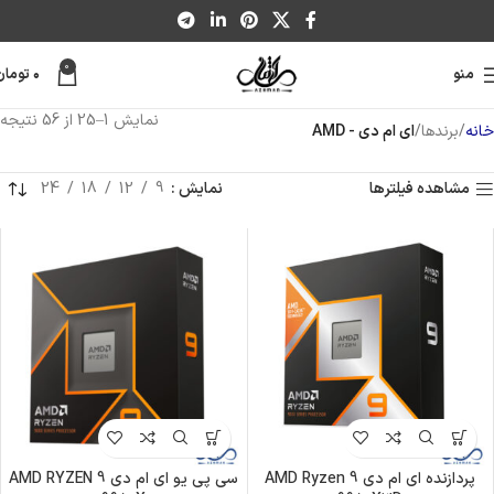
0
منو
۰
تومان
نمایش 1–25 از 56 نتیجه
خانه
برندها
ای ام دی - AMD
مشاهده فیلترها
نمایش
9
12
18
24
پردازنده ای ام دی AMD Ryzen 9
سی پی یو ای ام دی AMD RYZEN 9