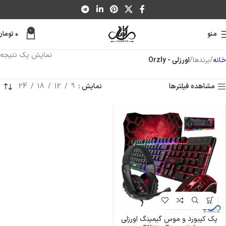
0
منو
۰
تومان
نمایش یک نتیجه
خانه
برندها
اورزلی - Orzly
مشاهده فیلترها
نمایش
9
12
18
24
پک کیبورد و موس گیمینگ اورزلی