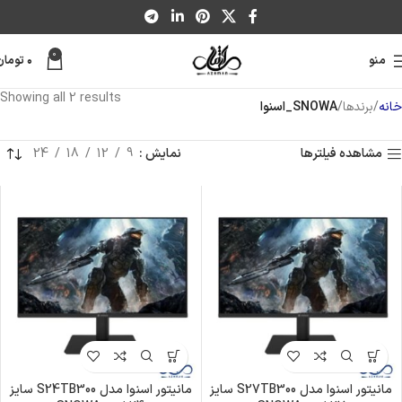
0
منو
۰
تومان
Showing all 2 results
خانه
برندها
SNOWA_اسنوا
مشاهده فیلترها
نمایش
9
12
18
24
مانیتور اسنوا مدل S27TB300 سایز
مانیتور اسنوا مدل S24TB300 سایز