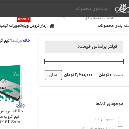
انتخاب دسته بندی
BIG SALE
ته بندی محصولات
آژمان
فروش ویژه
تجهیزات گیمین
خانه
برندها
تیم گروپ - 
فیلتر براساس قیمت:
قيمت:
0 تومان
—
2,400,000 تومان
صافی
موجودی کالاها
حافظه اس اس د
مادربرد
پردازنده
کارت گ
موجود در انبار
X2 2T Sata
در انبار موجود نمی باشد