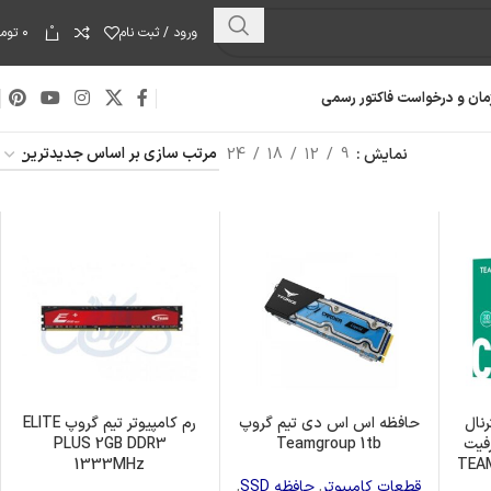
0
ورود / ثبت نام
۰
توما
مان و درخواست فاکتور رسمی
نمایش
9
12
18
24
نال
حافظه اس اس دی تیم گروپ
رم کامپیوتر تیم گروپ ELITE
مدل CX2 ظرفیت
Teamgroup 1tb
PLUS 2GB DDR3
هارد دیسک
1333MHz
قطعات کامپیوتر
,
حافظه SSD
,