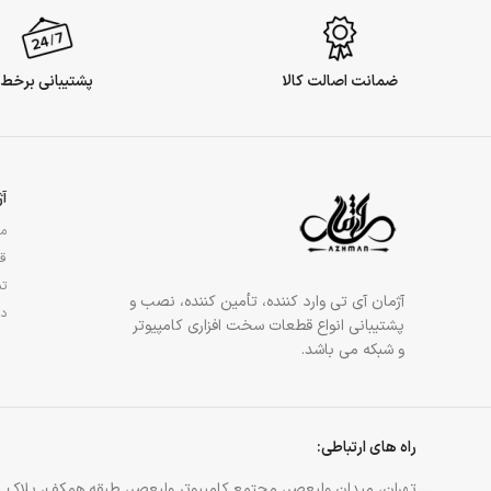
ضمانت اصالت کالا
پشتیبانی برخط
آ
مج
قو
تم
آژمان آی تی وارد کننده، تأمین کننده، نصب و
در
پشتیبانی انواع قطعات سخت افزاری کامپیوتر
و شبکه می باشد.
راه های ارتباطی:
تهران، میدان ولیعصر، مجتمع کامپیوتر ولیعصر، طبقه همکف، پلاک 81