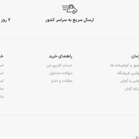
ارسال سریع به سراسر کشور
7 روز ضمانت بازگشت وجه
ژمان
راهنمای خرید
خد
وز و گواهینامه ها
حساب کاربری من
اس
انین فروشگاه
سؤالات متداول
اس
اس با آژمان
مقالات و اخبار
اس
باره آژمان
مشا
پشت