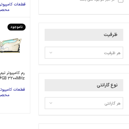
پاور
کیس
کارت ص
قطعات کامپیوتر
محصو
هارد اکسترنال
ناموجود
ظرفیت
هر ظرفیت
16GB 3200MHz
نوع گارانتی
قطعات کامپیوتر
محصو
هر گارانتی