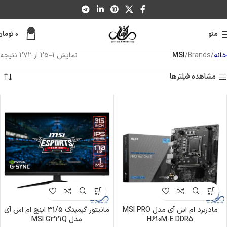
0
منو
۰
تومان
خانه
Brands
MSI
نمایش 1–25 از 272 نتیجه
مشاهده فیلترها
مادربرد ام اس آی مدل MSI PRO
مانیتور گیمینگ 31/5 اینچ ام اس آی
H610M-E DDR5
مدل MSI G321Q