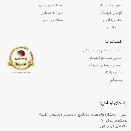
مجوز و گواهینامه ها
حساب کاربری من
قوانین فروشگاه
سؤالات متداول
تماس با آژمان
مقالات و اخبار
درباره آژمان
خدمات ما
اسمبل سیستم های سازمانی
اسمبل سیستم گیمینگ
اسمبل سیستم رندرینگ
مشاوره رایگان
پشتیبانی
راه های ارتباطی:
تهران، میدان ولیعصر، مجتمع کامپیوتر ولیعصر، طبقه
همکف، پلاک 81
021-88905744