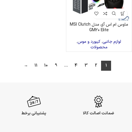
ماوس ام اس آی مدل MSI Clutch
GM20 Elite
لوازم جانبی
,
کیبورد و موس
,
محصولات
→
11
10
9
…
4
3
2
1
ضمانت اصالت کالا
پشتیبانی برخط