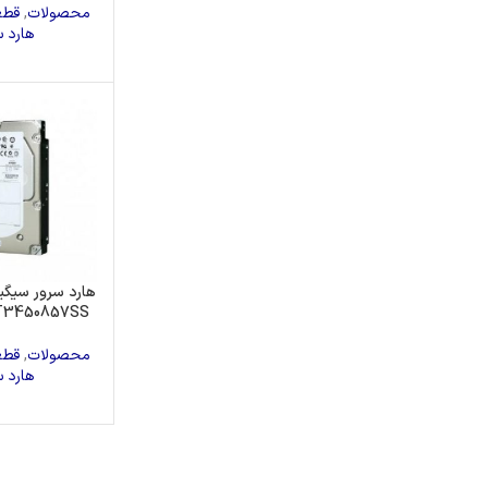
محصولات
,
قطع
هارد س
T3450857SS
محصولات
,
قطع
هارد س