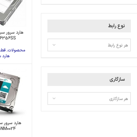
نوع رابط
6356SS
هر نوع رابط
محصولات
,
قطع
هارد س
سازگاری
هر سازگاری
0NM0024