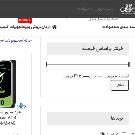
انتخاب دسته بندی
BIG SALE
ته بندی محصولات
آژمان
فروش ویژه
تجهیزات گیمین
خانه
محصولات
سر
فیلتر براساس قیمت:
قيمت:
0 تومان
—
225,000,000 تومان
صافی
Exos 8TB
برندها
مادربرد
پردازنده
کارت گ
0NM018B
اچ پی - Hp