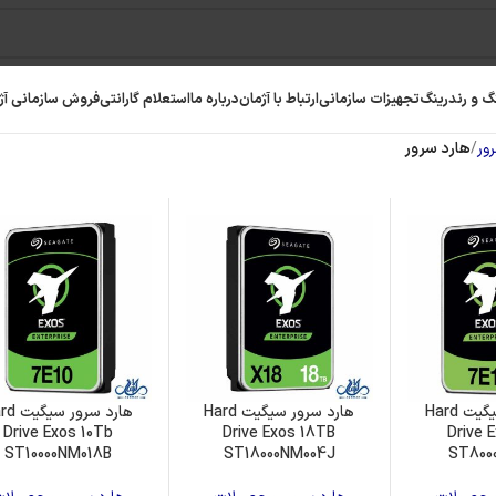
گ و رندرینگ
تجهیزات سازمانی
ارتباط با آژمان
درباره ما
استعلام گارانتی
فروش سازمانی آژ
ور
هارد سرور
هارد سرور سیگیت Hard
هارد سرور سیگیت Hard
هارد سرور 
Drive Exos 10Tb
Drive Exos 18TB
Drive 
رافیک
رم کامپیوتر
حافظه SSD
ST10000NM018B
ST18000NM004J
ST800