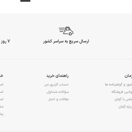
ارسال سریع به سراسر کشور
7 روز ضمانت بازگشت وجه
ژمان
راهنمای خرید
خد
وز و گواهینامه ها
حساب کاربری من
اس
انین فروشگاه
سؤالات متداول
اس
اس با آژمان
مقالات و اخبار
اس
باره آژمان
مشا
پشت