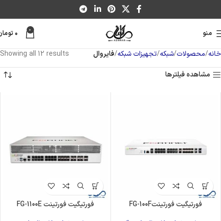
0
منو
۰
تومان
خانه
محصولات
شبکه
تجهیزات شبکه
فایروال
Showing all 12 results
مشاهده فیلترها
فورتیگیت فورتینتFG-100F
فورتیگیت فورتینت FG-1100E