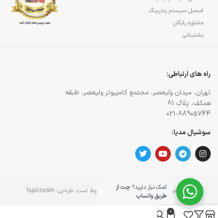
اسمبل سیستم رندرینگ
مشاوره رایگان
پشتیبانی
راه های ارتباطی:
تهران، میدان ولیعصر، مجتمع کامپیوتر ولیعصر، طبقه
همکف، پلاک 81
021-88905744
سوشیال مدیا:
کمک نیاز دارید؟
چت از
کلیه حقوق برای وبسایت آژمان آی تی محفوظ است. طراحی:
Tajalizadeh
طریق واتساپ
0