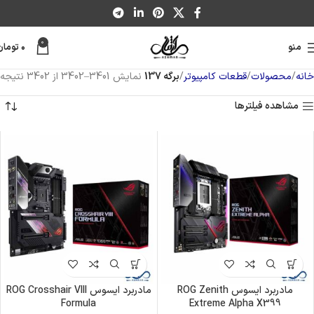
0
منو
۰
تومان
خانه
محصولات
قطعات کامپیوتر
برگه 137
نمایش 3401–3402 از 3402 نتیجه
مشاهده فیلترها
مادربرد ایسوس ROG Zenith
مادربرد ایسوس ROG Crosshair VIII
Formula
Extreme Alpha X399