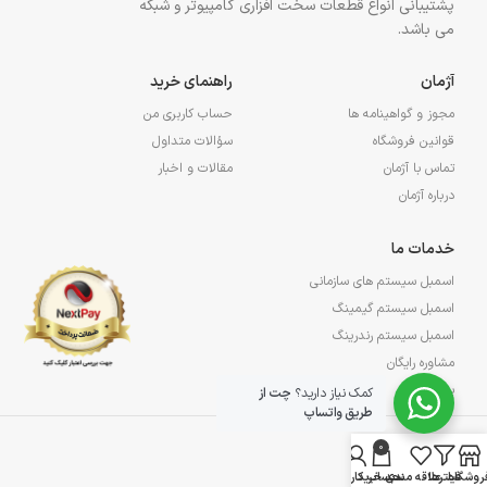
پشتیبانی انواع قطعات سخت افزاری کامپیوتر و شبکه
می باشد.
آژمان
راهنمای خرید
مجوز و گواهینامه ها
حساب کاربری من
قوانین فروشگاه
سؤالات متداول
تماس با آژمان
مقالات و اخبار
درباره آژمان
خدمات ما
اسمبل سیستم های سازمانی
اسمبل سیستم گیمینگ
اسمبل سیستم رندرینگ
مشاوره رایگان
پشتیبانی
کمک نیاز دارید؟
چت از
طریق واتساپ
0
راه های ارتباطی:
روشگاه
فیلترها
علاقه مندی
سبد خرید
حساب کاربری من