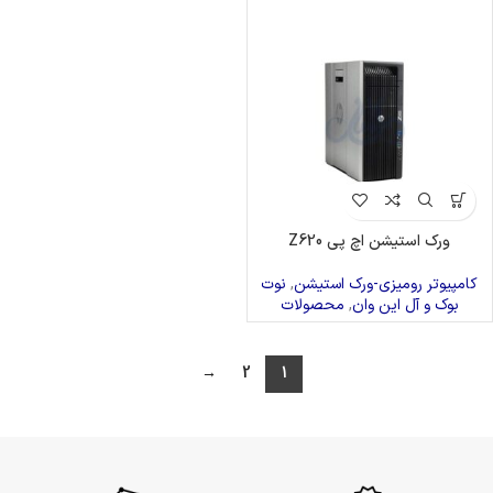
ورک استیشن اچ پی Z620
کامپیوتر رومیزی-ورک استیشن
,
نوت
بوک و آل این وان
,
محصولات
→
2
1