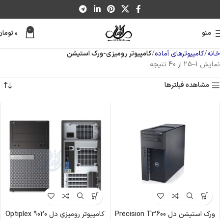
0
منو
۰
تومان
خانه
کامپیوترهای آماده
کامپیوتر رومیزی-ورک استیشن
نمایش 1–25 از 40 نتیجه
مشاهده فیلترها
ورک استیشن دل Precision T3600
کامپیوتر رومیزی دل Optiplex 9020