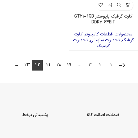
کارت گرافیک بایوستار GT210 1GB
DDR3 64BIT
محصولات
,
قطعات کامپیوتر
,
کارت
گرافیک
,
تجهیزات سازمانی
,
تجهیزات
گیمینگ
→
23
22
21
20
19
…
3
2
1
←
ضمانت اصالت کالا
پشتیبانی برخط