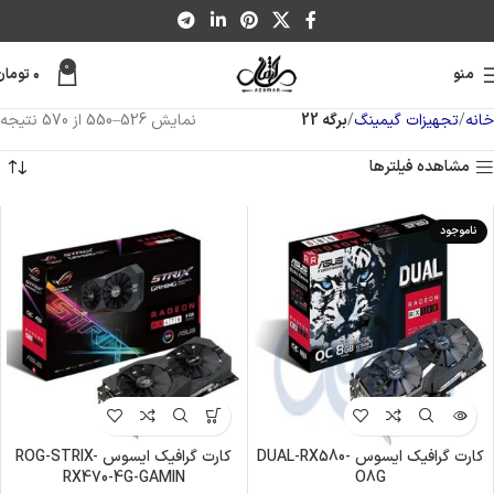
0
منو
۰
تومان
خانه
تجهیزات گیمینگ
برگه 22
نمایش 526–550 از 570 نتیجه
مشاهده فیلترها
ناموجود
کارت گرافیک ایسوس DUAL-RX580-
کارت گرافیک ایسوس ROG-STRIX-
RX470-4G-GAMIN
O8G