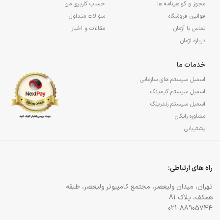
مجوز و گواهینامه ها
حساب کاربری من
قوانین فروشگاه
سؤالات متداول
تماس با آژمان
مقالات و اخبار
درباره آژمان
خدمات ما
اسمبل سیستم های سازمانی
اسمبل سیستم گیمینگ
اسمبل سیستم رندرینگ
مشاوره رایگان
پشتیبانی
راه های ارتباطی:
تهران، میدان ولیعصر، مجتمع کامپیوتر ولیعصر، طبقه
همکف، پلاک 81
021-88905744