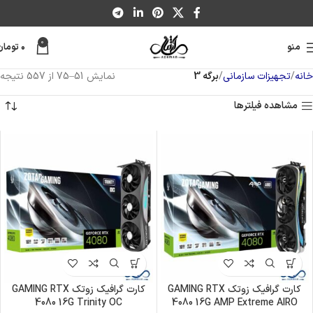
0
منو
۰
تومان
خانه
تجهیزات سازمانی
برگه 3
نمایش 51–75 از 557 نتیجه
مشاهده فیلترها
کارت گرافیک زوتک GAMING RTX
کارت گرافیک زوتک GAMING RTX
4080 16G Trinity OC
4080 16G AMP Extreme AIRO