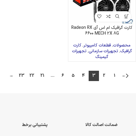
کارت گرافیک ام اس آی Radeon RX
6600 MECH 2X 8G
محصولات
,
قطعات کامپیوتر
,
کارت
گرافیک
,
تجهیزات سازمانی
,
تجهیزات
گیمینگ
→
23
22
21
…
6
5
4
3
2
1
←
ضمانت اصالت کالا
پشتیبانی برخط