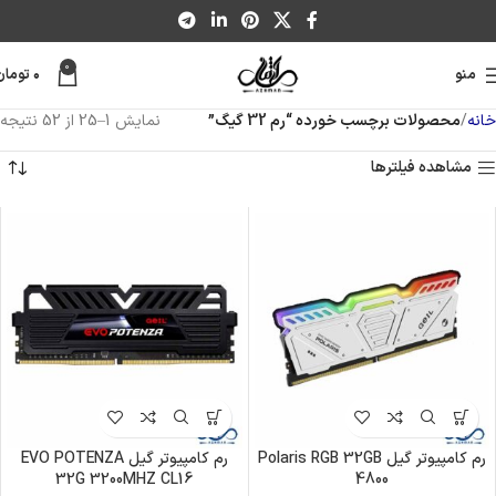
0
منو
۰
تومان
خانه
محصولات برچسب خورده “رم 32 گیگ”
نمایش 1–25 از 52 نتیجه
مشاهده فیلترها
رم کامپیوتر گیل Polaris RGB 32GB
رم کامپیوتر گیل EVO POTENZA
32G 3200MHZ CL16
4800