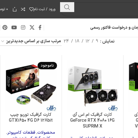
0
ورود / ثبت نام
۰
توما
مان و درخواست فاکتور رسمی
نمایش
9
12
18
24
ناموجود
ی
کارت گرافیک ام اس آی
کارت گرافیک توربو چیپ
GTX1650 4G D6 128bit
GeForce RTX 4080 16G
هارد دیسک
SUPRIM X
V
محصولات
,
قطعات کامپیوتر
,