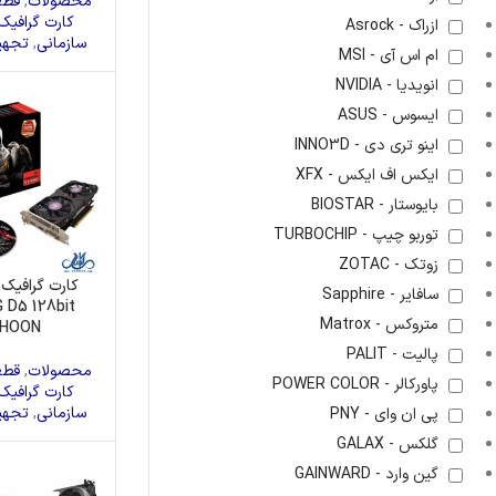
محصولات
,
قطع
پاور
کیس
کارت ص
کارت گرافیک
ازراک - Asrock
سازمانی
,
تجهی
ام اس آی - MSI
هارد اکسترنال
انویدیا - NVIDIA
ایسوس - ASUS
اینو تری دی - INNO3D
ایکس اف ایکس - XFX
بایوستار - BIOSTAR
توربو چیپ - TURBOCHIP
زوتک - ZOTAC
کارت گرافیک 
سافایر - Sapphire
 D5 128bit
متروکس - Matrox
HOON
پالیت - PALIT
محصولات
,
قطع
پاورکالر - POWER COLOR
کارت گرافیک
سازمانی
,
تجهی
پی ان وای - PNY
گلکس - GALAX
گین وارد - GAINWARD