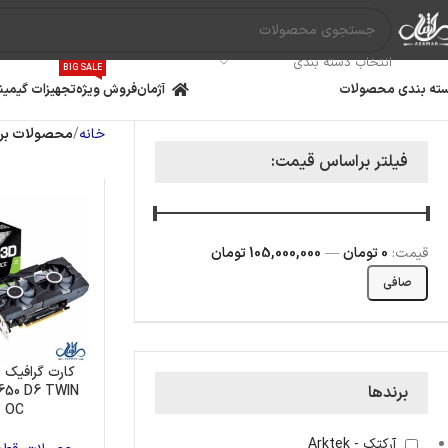
انتخاب دسته بندی
BIG SALE
ته بندی محصولات
آژمان
فروش ویژه
تجهیزات گیمین
خانه
محصولات برچ
فیلتر براساس قیمت:
قيمت:
0 تومان
—
105,000,000 تومان
صافی
کارت گرافیک ا
650 D6 TWIN
برندها
مادربرد
پردازنده
کارت گ
2 OC
آرکتک - Arktek