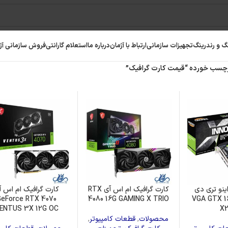
گ و رندرینگ
تجهیزات سازمانی
ارتباط با آژمان
درباره ما
استعلام گارانتی
فروش سازمانی آژ
سب خورده “قیمت کارت گرافیک”
ینو تری دی
کارت گرافیک ام اس آی RTX
کارت گرافیک ام اس آ
GeForce RTX 4070
4080 16G GAMING X TRIO
VGA GTX 1
رافیک
رم کامپیوتر
حافظه SSD
ENTUS 3X 12G OC
X
محصولات
,
قطعات کامپیوتر
,