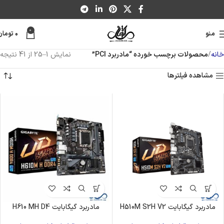
0
منو
۰
تومان
خانه
محصولات برچسب خورده “مادربرد PCI”
نمایش 1–25 از 41 نتیجه
مشاهده فیلترها
مادربرد گیگابایت H510M S2H V2
مادربرد گیگابایت H610 MH D4