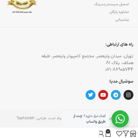
اسمبل سیستم رندرینگ
مشاوره رایگان
پشتیبانی
راه های ارتباطی:
تهران، میدان ولیعصر، مجتمع کامپیوتر ولیعصر، طبقه
همکف، پلاک 81
021-88905744
سوشیال مدیا:
کمک نیاز دارید؟
چت از
کلیه حقوق برای وبسایت آژمان آی تی محفوظ است. طراحی:
Tajalizadeh
طریق واتساپ
0