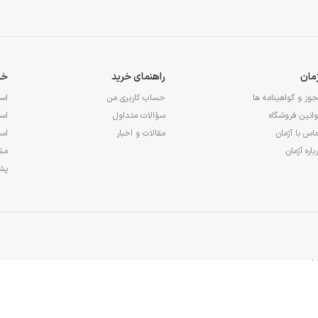
ژمان
راهنمای خرید
خد
وز و گواهینامه ها
حساب کاربری من
اس
انین فروشگاه
سؤالات متداول
اس
اس با آژمان
مقالات و اخبار
اس
باره آژمان
مشا
پشت