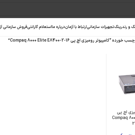
گ و رندرینگ
تجهیزات سازمانی
ارتباط با آژمان
درباره ما
استعلام گارانتی
فروش سازمانی آژ
ه “کامپیوتر رومیزی اچ پی Compaq 8000 Elite E8400-2-16”
یزی اچ پی
Compaq 8000
2