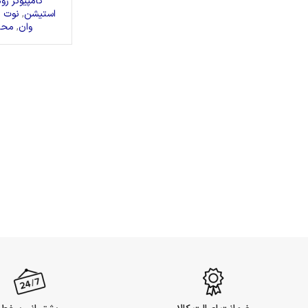
کامپیوتر رو
استیشن
,
نوت ب
وان
,
محص