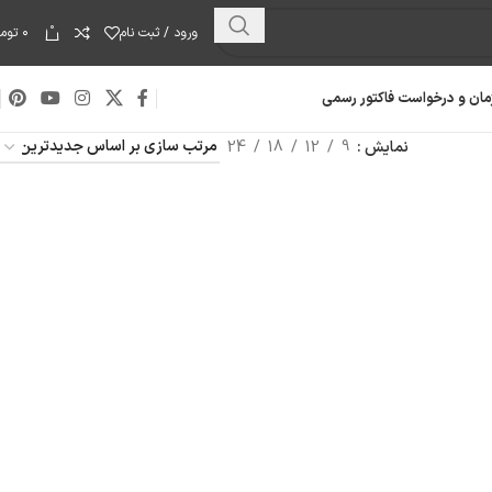
0
ورود / ثبت نام
۰
توما
مان و درخواست فاکتور رسمی
نمایش
9
12
18
24