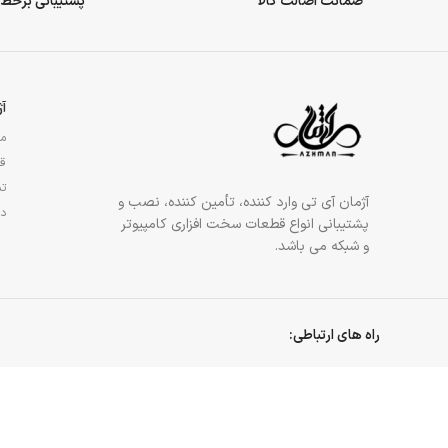
ضمانت اصالت کالا
پشتیبانی برخط
آ
مج
قو
تم
آژمان آی تی وارد کننده، تأمین کننده، نصب و
در
پشتیبانی انواع قطعات سخت افزاری کامپیوتر
و شبکه می باشد.
راه های ارتباطی:
تهران، میدان ولیعصر، مجتمع کامپیوتر ولیعصر، طبقه همکف، پلاک 81
021-88905744