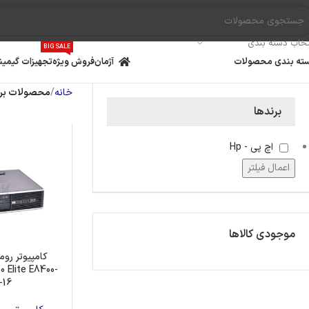
تخاب دسته بندی
BIG SALE
ته بندی محصولات
آژمان
فروش ویژه
تجهیزات گیمین
خانه
محصولات برچسب خورد
برندها
اچ پی - Hp
اعمال فیلتر
موجودی کالاها
کامپیوتر روم
 Elite E8400-
-16