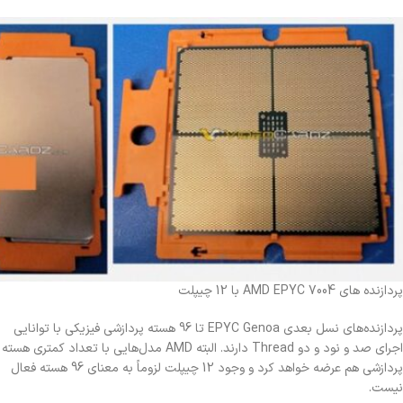
پردازنده های AMD EPYC 7004 با 12 چیپلت
پردازنده‌های نسل بعدی EPYC Genoa تا 96 هسته پردازشی فیزیکی با توانایی
اجرای صد و نود و دو Thread دارند. البته AMD مدل‌هایی با تعداد کمتری هسته
پردازشی هم عرضه خواهد کرد و وجود 12 چیپلت لزوماً به معنای 96 هسته فعال
نیست.