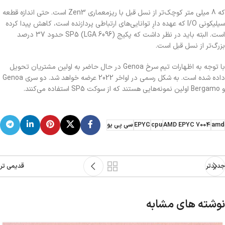
که 8 میلی متر کوچک‌تر از نسل قبل با ریزمعماری Zen3 است. حتی اندازه قطعه
سیلیکونی I/O که عهده دارِ توانایی‌های ارتباطی پردازنده است، کاهش پیدا کرده
است. البته باید در نظر داشت که پکیج SP5 (LGA 6096) حدود 37 درصد
بزرگ‌تر از نسل قبل است.
با توجه به اظهارات تیم سرخ Genoa در حال حاضر به اولین مشتریان تحویل
داده شده است. به شکل رسمی در اواخر 2022 عرضه خواهد شد. دو سری Genoa
و Bergamo اولین نمونه‌هایی هستند که از سوکت SP5 استفاده می‌کنند.
amd
AMD EPYC 7004
cpu
EPYC
سی پی یو
جدیدتر
قدیمی تر
نوشته های مشابه