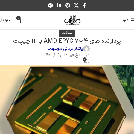
0
منو
۰
تومان
مقالات
پردازنده های AMD EPYC 7004 با 12 چیپلت
یاشار قربانی سوسهاب
در تاریخ فروردین 22, 1401
0