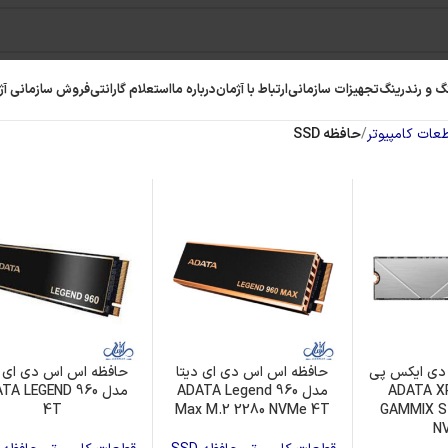
گ و رندرینگ
تجهیزات سازمانی
ارتباط با آژمان
درباره ما
استعلام گارانتی
فروش سازمانی آژ
عات کامپیوتر
حافظه SSD
دی ایکس پی
حافظه اس اس دی ای دیتا
حافظه اس اس دی ای د
دل ADATA XPG
مدل ADATA Legend 960
مدل TA LEGEND 960
رافیک
رم کامپیوتر
حافظه SSD
4T
Max M.2 2280 NVMe 4T
GAMMIX S
N