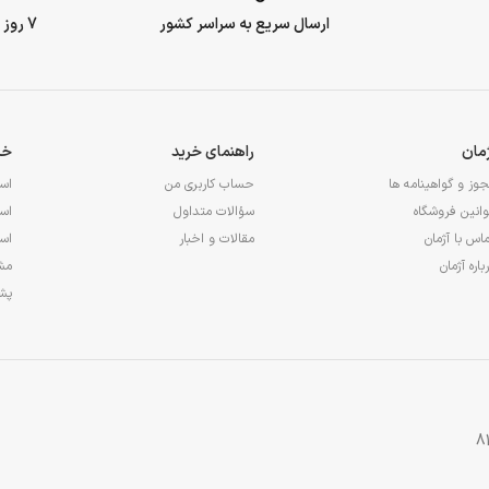
ارسال سریع به سراسر کشور
7 روز ضمانت بازگشت وجه
ژمان
راهنمای خرید
خد
وز و گواهینامه ها
حساب کاربری من
اس
انین فروشگاه
سؤالات متداول
اس
اس با آژمان
مقالات و اخبار
اس
باره آژمان
مشا
پشت