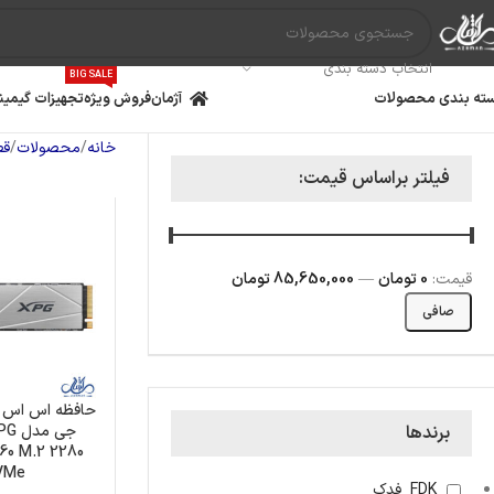
انتخاب دسته بندی
BIG SALE
ته بندی محصولات
آژمان
فروش ویژه
تجهیزات گیمین
خانه
محصولات
قط
فیلتر براساس قیمت:
قيمت:
0 تومان
—
85,650,000 تومان
صافی
حافظه اس اس 
جی م
برندها
مادربرد
پردازنده
کارت گ
60 M.2 2280
VMe
FDK_فدک