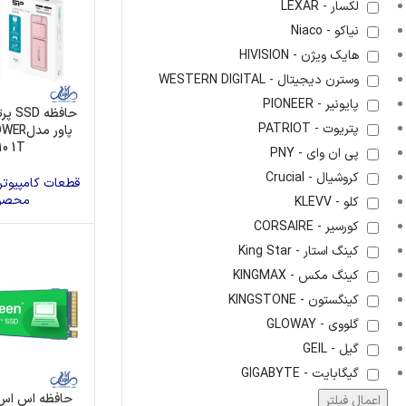
لکسار - LEXAR
نیاکو - Niaco
هایک ویژن - HIVISION
وسترن دیجیتال - WESTERN DIGITAL
پایونیر - PIONEER
حافظه
پتریوت - PATRIOT
پاور م
10 1T
پی ان وای - PNY
کروشیال - Crucial
قطعات کامپیوتر
محصو
کلو - KLEVV
کورسیر - CORSAIRE
کینگ استار - King Star
کینگ مکس - KINGMAX
کینگستون - KINGSTONE
گلووی - GLOWAY
گیل - GEIL
گیگابایت - GIGABYTE
حافظه اس اس
اعمال فیلتر