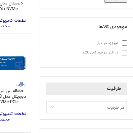
350 NVMe
قطعات کامپیوتر
محصو
موجودی کالاها
موجود در انبار
در انبار موجود نمی باشد
ظرفیت
حافظه اس اس
دی
NVMe PCle
هر ظرفیت
قطعات کامپیوتر
محصو