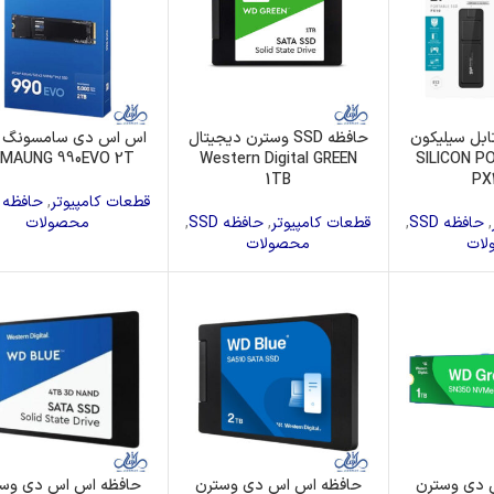
 SSD پرتابل سیلیکون
حافظه SSD وسترن دیجیتال
اس اس دی سامسونگ 
دلSILICON POWER
Western Digital GREEN
MAUNG 990EVO 2T
1TB
PX
قطعات کامپیوتر
,
حافظه SSD
,
حافظه SSD
,
قطعات کامپیوتر
,
حافظه SSD
,
محصولات
لات
محصولات
 دی وسترن
حافظه اس اس دی وسترن
حافظه اس اس دی وس