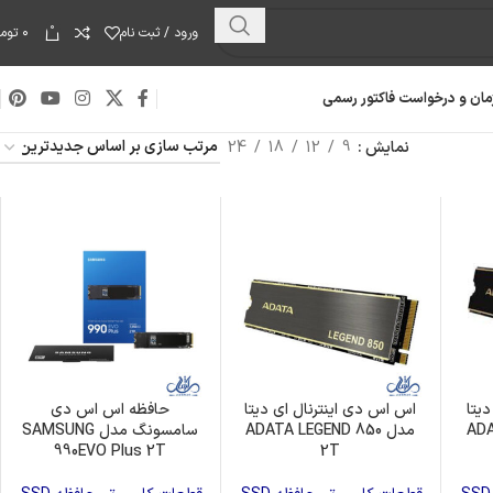
0
ورود / ثبت نام
۰
توما
مان و درخواست فاکتور رسمی
نمایش
9
12
18
24
یتا
اس اس دی اینترنال ای دیتا
حافظه اس اس دی
ADA
مدل ADATA LEGEND 850
سامسونگ مدل SAMSUNG
هارد دیسک
990EVO Plus 2T
2T