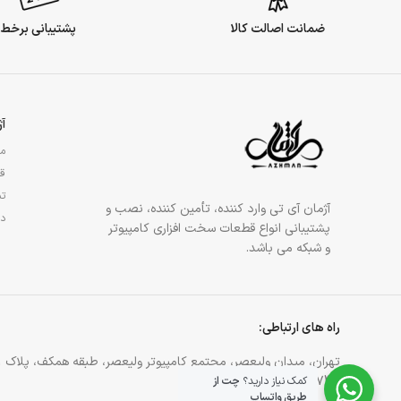
ضمانت اصالت کالا
پشتیبانی برخط
آ
مج
قو
تم
آژمان آی تی وارد کننده، تأمین کننده، نصب و
در
پشتیبانی انواع قطعات سخت افزاری کامپیوتر
و شبکه می باشد.
راه های ارتباطی:
تهران، میدان ولیعصر، مجتمع کامپیوتر ولیعصر، طبقه همکف، پلاک 81
021-88905744
کمک نیاز دارید؟
چت از
طریق واتساپ