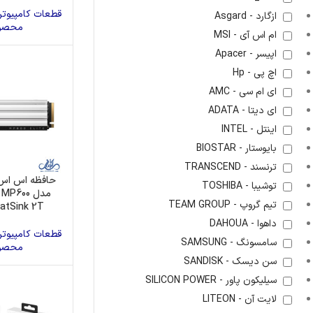
پاور
کیس
کارت ص
قطعات کامپیوتر
ازگارد - Asgard
محصو
ام اس آی - MSI
هارد اکسترنال
اپیسر - Apacer
اچ پی - Hp
ای ام سی - AMC
ای دیتا - ADATA
اینتل - INTEL
بایوستار - BIOSTAR
ترنسند - TRANSCEND
حافظه اس اس 
توشیبا - TOSHIBA
مدل P600
تیم گروپ - TEAM GROUP
eatSink 2T
داهوا - DAHOUA
قطعات کامپیوتر
سامسونگ - SAMSUNG
محصو
سن دیسک - SANDISK
سیلیکون پاور - SILICON POWER
لایت آن - LITEON