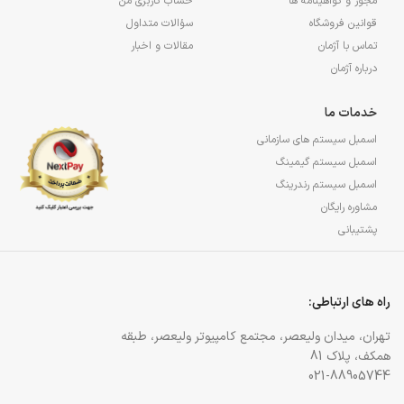
مجوز و گواهینامه ها
حساب کاربری من
قوانین فروشگاه
سؤالات متداول
تماس با آژمان
مقالات و اخبار
درباره آژمان
خدمات ما
اسمبل سیستم های سازمانی
اسمبل سیستم گیمینگ
اسمبل سیستم رندرینگ
مشاوره رایگان
پشتیبانی
راه های ارتباطی:
تهران، میدان ولیعصر، مجتمع کامپیوتر ولیعصر، طبقه
همکف، پلاک 81
021-88905744