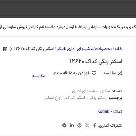
گ و رندرینگ
تجهیزات سازمانی
ارتباط با آژمان
درباره ما
استعلام گارانتی
فروش سازمانی آژ
خانه
محصولات
ماشینهای اداری
اسکنر
اسکنر رنگی کداک I2620
اسکنر رنگی کداک I2620
مقایسه
افزودن به علاقه مندی
مقایسه
دسته:
اسکنر
,
ماشینهای اداری
برچسب:
اسکنر رنگی
,
اسکنر کداک
,
انواع اسکنر
کداک - Kodak
اشتراک گذاری: