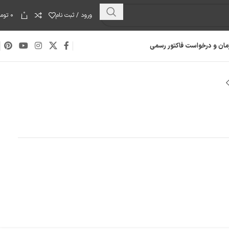
0
ورود / ثبت نام
۰
توما
مان و درخواست فاکتور رسمی