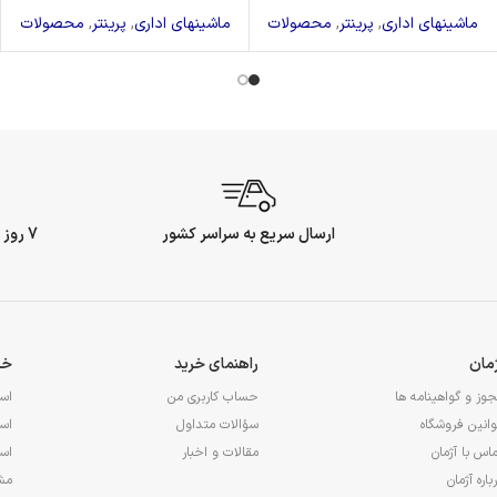
ماشینهای اداری
,
پرینتر
,
محصولات
ماشینهای اداری
,
پرینتر
,
محصولات
ارسال سریع به سراسر کشور
7 روز ضمانت بازگشت وجه
ژمان
راهنمای خرید
خد
وز و گواهینامه ها
حساب کاربری من
اس
انین فروشگاه
سؤالات متداول
اس
اس با آژمان
مقالات و اخبار
اس
باره آژمان
مشا