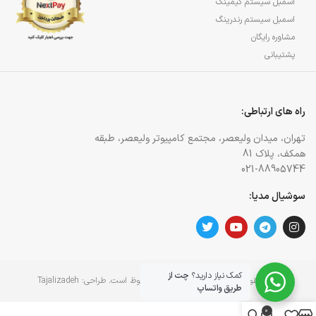
اسمبل سیستم گیمینگ
اسمبل سیستم رندرینگ
مشاوره رایگان
پشتیبانی
راه های ارتباطی:
تهران، میدان ولیعصر، مجتمع کامپیوتر ولیعصر، طبقه
همکف، پلاک 81
021-88905744
سوشیال مدیا:
کمک نیاز دارید؟
چت از
کلیه حقوق برای وبسایت آژمان آی تی محفوظ است. طراحی:
Tajalizadeh
طریق واتساپ
0