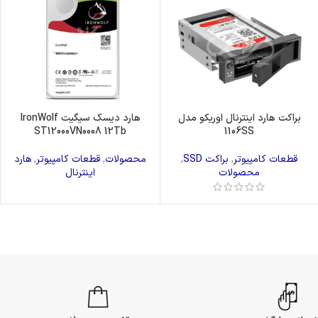
براکت هارد اینترنال اوریکو مدل
هارد دیسک سیگیت IronWolf
ST12000VN0008 12Tb
1106SS
قطعات کامپیوتر
,
براکت SSD
,
محصولات
,
قطعات کامپیوتر
,
هارد
محصولات
اینترنال