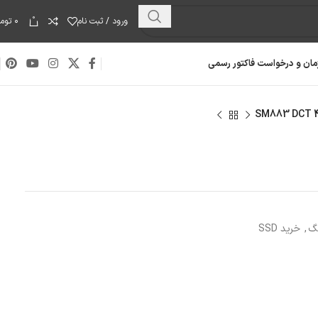
0
ورود / ثبت نام
۰
توما
مان و درخواست فاکتور رسمی
گ
,
خرید SSD
هارد دیسک