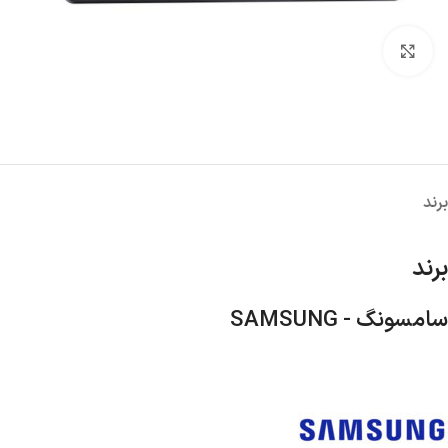
پاور
کیس
کارت ص
بزرگنمایی تصویر
هارد اکسترنال
برند
برند
سامسونگ - SAMSUNG