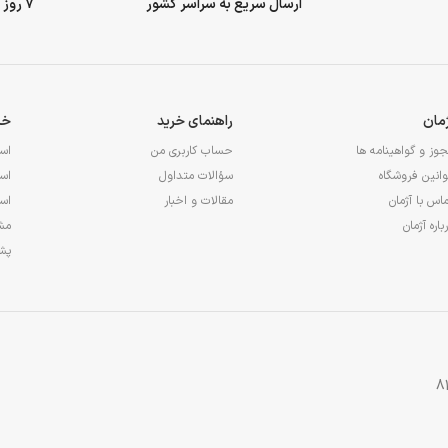
ارسال سریع به سراسر کشور
7 روز ضمانت بازگشت وجه
ژمان
راهنمای خرید
خد
وز و گواهینامه ها
حساب کاربری من
اس
انین فروشگاه
سؤالات متداول
اس
اس با آژمان
مقالات و اخبار
اس
باره آژمان
مشا
پشت