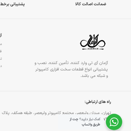
ضمانت اصالت کالا
پشتیبانی برخط
آ
مج
قو
تم
آژمان آی تی وارد کننده، تأمین کننده، نصب و
در
پشتیبانی انواع قطعات سخت افزاری کامپیوتر
و شبکه می باشد.
راه های ارتباطی:
تهران، میدان ولیعصر، مجتمع کامپیوتر ولیعصر، طبقه همکف، پلاک 81
021-88905744
کمک نیاز دارید؟
چت از
طریق واتساپ