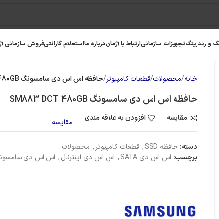
گ و رندرینگ
تجهیزات سازمانی
ارتباط با آژمان
درباره ما
استعلام گارانتی
فروش سازمانی آژ
خانه
محصولات
قطعات کامپیوتر
حافظه اس اس دی سامسونگ SM883 DCT 480GB
حافظه اس اس دی سامسونگ SM883 DCT 480GB
مقایسه
افزودن به علاقه مندی
مقایسه
دسته:
حافظه SSD
,
قطعات کامپیوتر
,
محصولات
برچسب:
اس اس دی SATA
,
اس اس دی اینترنال
,
اس اس دی سامسون
رافیک
رم کامپیوتر
حافظه SSD