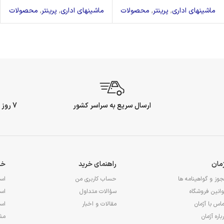
ماشینهای اداری
,
پرینتر
,
محصولات
ماشینهای اداری
,
پرینتر
,
محصولات
ارسال سریع به سراسر کشور
7 روز ضمانت بازگشت وجه
ژمان
راهنمای خرید
خد
وز و گواهینامه ها
حساب کاربری من
اس
انین فروشگاه
سؤالات متداول
اس
اس با آژمان
مقالات و اخبار
اس
باره آژمان
مشا