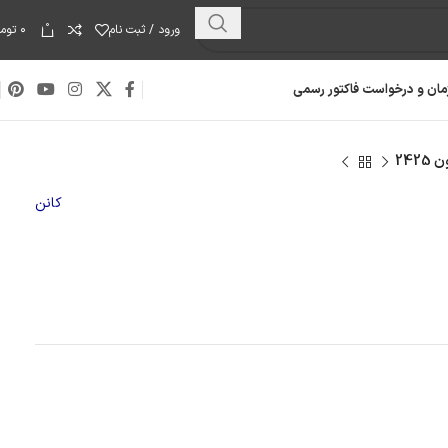
0
ورود / ثبت نام
۰
توما
مان و درخواست فاکتور رسمی
کانن