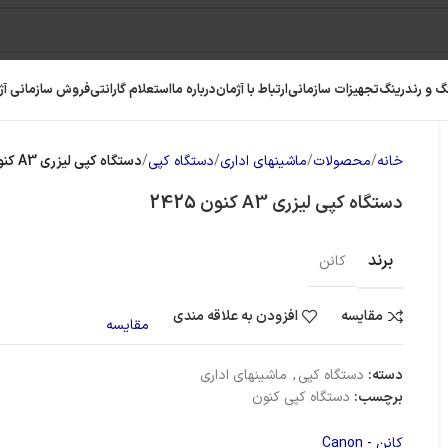
گ و رندرینگ
تجهیزات سازمانی
ارتباط با آژمان
درباره ما
استعلام گارانتی
فروش سازمانی آژ
خانه
محصولات
ماشینهای اداری
دستگاه کپی
دستگاه کپی لیزری A3 کنون 2425
دستگاه کپی لیزری A3 کنون 2425
برند
کانن
مقایسه
افزودن به علاقه مندی
مقایسه
دسته:
دستگاه کپی
,
ماشینهای اداری
برچسب:
دستگاه کپی کنون
کانن - Canon