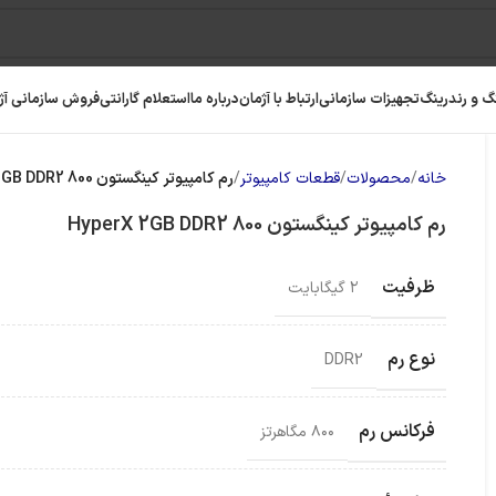
گ و رندرینگ
تجهیزات سازمانی
ارتباط با آژمان
درباره ما
استعلام گارانتی
فروش سازمانی آژ
خانه
محصولات
قطعات کامپیوتر
رم کامپیوتر کینگستون HyperX 2GB DDR2 800
رم کامپیوتر کینگستون HyperX 2GB DDR2 800
ظرفیت
۲ گیگابایت
نوع رم
DDR2
فرکانس رم
۸۰۰ مگاهرتز
رافیک
رم کامپیوتر
حافظه SSD