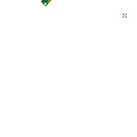
پاور
کیس
کارت ص
بزرگنمایی تصویر
هارد اکسترنال