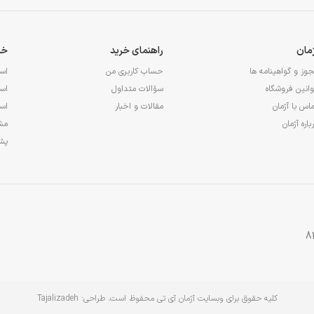
ژمان
راهنمای خرید
خد
وز و گواهینامه ها
حساب کاربری من
اس
انین فروشگاه
سؤالات متداول
اس
اس با آژمان
مقالات و اخبار
اس
باره آژمان
مشا
پشت
کلیه حقوق برای وبسایت آژمان آی تی محفوظ است. طراحی:
Tajalizadeh