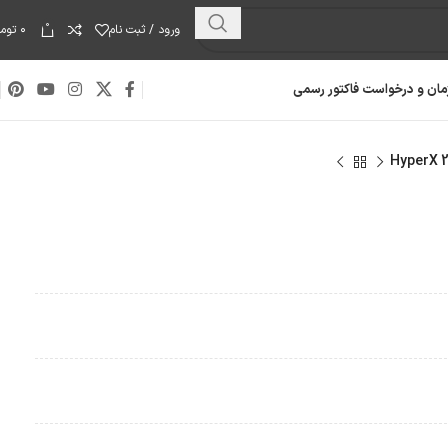
0
ورود / ثبت نام
۰
توما
مان و درخواست فاکتور رسمی
هارد دیسک