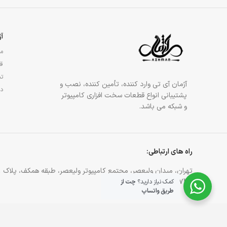
آ
مج
قو
تم
آژمان آی تی وارد کننده، تأمین کننده، نصب و
در
پشتیبانی انواع قطعات سخت افزاری کامپیوتر
و شبکه می باشد.
راه های ارتباطی:
تهران، میدان ولیعصر، مجتمع کامپیوتر ولیعصر، طبقه همکف، پلاک 81
021-88905744
کمک نیاز دارید؟
چت از
طریق واتساپ