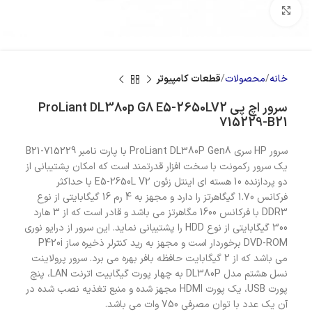
بزرگنمایی تصویر
خانه
محصولات
قطعات کامپیوتر
سرور اچ پی ProLiant DL380p G8 E5-2650LV2
715229-B21
سرور HP سری ProLiant DL380P Gen8 با پارت نامبر 715229-B21
یک سرور رکمونت با سخت افزار قدرتمند است که امکان پشتیبانی از
دو پردازنده 10 هسته ای اینتل زئون E5-2650L V2 با حداکثر
فرکانس 1.70 گیگاهرتز را دارد و مجهز به 4 رم 16 گیگابایتی از نوع
DDR3 با فرکانس 1600 مگاهرتز می باشد و قادر است که از 3 هارد
300 گیگابایتی از نوع HDD را پشتیبانی نماید. این سرور از درایو نوری
DVD-ROM برخوردار است و مجهز به رید کنترلر ذخیره ساز P420i
می باشد که از 2 گیگابایت حافظه بافر بهره می برد. سرور پرولاینت
نسل هشتم مدل DL380P به چهار پورت گیگابیت اترنت LAN، پنچ
پورت USB، یک پورت HDMI مجهز شده و منبع تغذیه نصب شده در
آن یک عدد با توان مصرفی 750 وات می باشد.