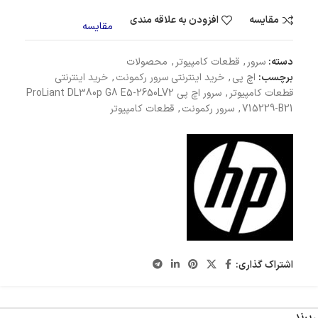
مقایسه
افزودن به علاقه مندی
مقایسه
دسته:
سرور
,
قطعات کامپیوتر
,
محصولات
برچسب:
اچ پی
,
خرید اینترنتی سرور رکمونت
,
خرید اینترنتی
قطعات کامپیوتر
,
سرور اچ پی ProLiant DL380p G8 E5-2650LV2
715229-B21
,
سرور رکمونت
,
قطعات کامپیوتر
اشتراک گذاری:
برند