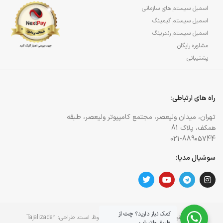
اسمبل سیستم های سازمانی
اسمبل سیستم گیمینگ
اسمبل سیستم رندرینگ
مشاوره رایگان
پشتیبانی
راه های ارتباطی:
تهران، میدان ولیعصر، مجتمع کامپیوتر ولیعصر، طبقه
همکف، پلاک 81
021-88905744
سوشیال مدیا:
کمک نیاز دارید؟
چت از
کلیه حقوق برای وبسایت آژمان آی تی محفوظ است. طراحی:
Tajalizadeh