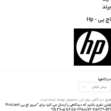
برند
اچ پی - Hp
دیدگاهها
هیچ دیدگاهی برای این محصول نوشته نشده است.
اولین نفری باشید که دیدگاهی را ارسال می کنید برای “سرور اچ پی ProLiant
DL380p G8 E5-2650LV2 715229-B21”