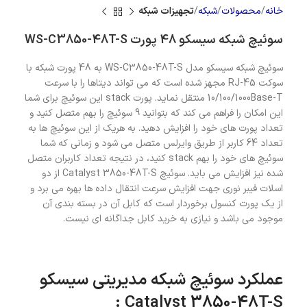
خانه
محصولات
شبکه
تجهیزات شبکه
سوئیچ شبکه سیسکو 48 پورت WS-C3850-48T-S
سوئیچ شبکه سیسکو مدل WS-C3850-48T-S به 48 پورت شبکه با
سوکت RJ-45 مجهز شده است که می تواند دیتاها را با سرعت
10/100/1000Base-T منتقل نماید. پورت stack این سوئیچ برای شما
این امکان را فراهم می کند که بتوانید 9 سوئیچ را بهم متصل کنید و
تعداد پورت های خود را افزایش دهید. به هریک از این سوئیچ ها به
تعداد 64 کاربر از طریق وایرلس متصل می شود و زمانی که شما
سوئیچ های خود را بهم stack کنید، در نتیجه تعداد کاربران متصل
شده نیز افزایش می باید. سوئیچ Catalyst 3850-48T-S از دو
اسلات فیبر نوری جهت افزایش سرعت انتقال داده ها بهره می برد و
از یک پورت کنسول برخوردار است که کابل آن در بسته بندی آن
موجود می باشد و نیازی به خرید کابل جداگانه ای نیست.
عملکرد سوئیچ شبکه مدیریتی سیسکو
Catalyst 3850-48T-S :