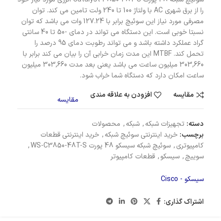
را از برق شهری AC با ولتاژ 100 تا 240 ولت تامین می کند. توان
مصرفی مورد نیاز این سوئیچ برابر با 127.24 وات می باشد که توان
نسبتا خوبی است. این دستگاه می تواند در دمای -50 تا 40 سانتی
گراد عملکرد داشته باشد و می تواند رطوبت دمای 95 درصد را
تحمل کند. MTBF این مدت زمان خرابی آن را بیان می کند برابر با
303,660 میلیون ساعت می باشد یعنی بعد مدت 303,660 میلیون
ساعت امکان دارد که دستگاه شما خراب شود.
مقایسه
افزودن به علاقه مندی
مقایسه
دسته:
تجهیزات شبکه
,
شبکه
,
محصولات
برچسب:
خرید اینترنتی سوئیچ شبکه
,
خرید اینترنتی قطعات
کامپیوتری
,
سوئیچ شبکه سیسکو 48 پورت WS-C3850-48T-S
,
سوییچ
,
سیسکو
,
قطعات کامپیوتر
سیسکو - Cisco
اشتراک گذاری: