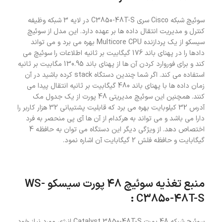
سوئیچ شبکه Cisco سری C3850-48T-S در لایه 3 شبکه وظیفه
کنترل و مدیریت انتقال داده ها بر عهده دارد. این مدل از سوئیچ
سیسکو از یک پردازنده Multicore CPU بهره می برد و می تواند
دادها را در پهنای باند 176 گیگابیت بر ثانیه اطلاعات را سوئیچ می
کند و برای فوروارد کردن آن ها از پهنای باند 130.95 مگابیت بر ثانیه
استفاده می کند. اگر شما چندین دستگاه stack کرده باشید در آن
زمان داده ها با پهنای باند 480 گیگابیت بر ثانیه انتقال پیدا می
کنند. همچنین این سوئیچ مدیریتی 48 پورت از یک جدول مک
آدرس 32 کیلوبایت بهره می برد که قابلیت پشتیبانی 32 هزار کاربر را
دارا می باشد و می تواند به هرکدام از آن ها آی پی منحصر به فرد
اختصاص دهد. از ویژگی دیگر این دستگاه می توان به حافظه 4
گیگابایت و حافظه فلش 2 گیگابایت آن اشاره نمود.
منبع تغذیه سوئیچ 48 پورت سیسکو WS-
C3850-48T-S :
سوئیچ شبکه 48 پورت Catalyst 3850-48T-S انرژی مورد نیاز خود