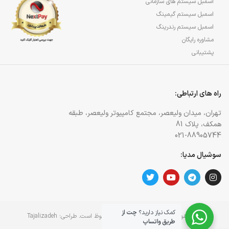
اسمبل سیستم های سازمانی
اسمبل سیستم گیمینگ
اسمبل سیستم رندرینگ
مشاوره رایگان
پشتیبانی
راه های ارتباطی:
تهران، میدان ولیعصر، مجتمع کامپیوتر ولیعصر، طبقه
همکف، پلاک 81
021-88905744
سوشیال مدیا:
کمک نیاز دارید؟
چت از
کلیه حقوق برای وبسایت آژمان آی تی محفوظ است. طراحی:
Tajalizadeh
طریق واتساپ