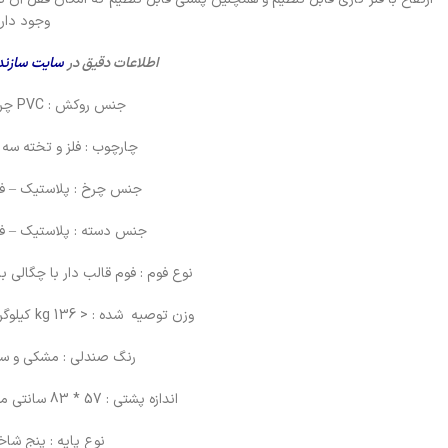
وجود دارد
اطلاعات دقیق در
سایت سازند
جنس روکش : PVC چرم
چارچوب : فلز و تخته سه ل
جنس چرخ : پلاستیک – فل
جنس دسته : پلاستیک – فل
نوع فوم : فوم قالب دار با چگالی بال
وزن توصیه شده : < 136 kg کیلوگرم
رنگ صندلی : مشکی و سب
اندازه پشتی : 57 * 83 سانتی متر
نوع پایه : پنج شاخ