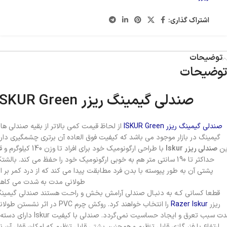
اشتراک گذاری:
توضیحات
توضیحات
صندلی گیمینگ ریزر ISKUR Green
صندلی گیمینگ ریزر ISKUR Green
از لحاظ قیمت کمی بالاتر از بقیه صندلی ها
گیمینگ در بازار موجود می باشد که کیفیت فوق العاده آن برتری چشمگیری دارد
ین
صندلی ریزر Iskur
با طراحی ارگونومیک خود برای افراد تا وزن 140 کیلوگ
حداکثر تا 190 سانتی متر هم به خوبی ارگونومیک خود را حفظ می کند. بالشت
پشتی آن به طور پیوسته با بدن فرد مطابقت پیدا می کند که از درد کمر بر اث
طولانی مدت به شدت می کاهد
قطعا کسانی کـه به دنبـال صندلی آرامش بخش و راحـت هستند صندلی گیمین
ریزر
Razer Iskur
را انتخاب خواهند کرد. روکش چرم PVC در اثر نشستن طو
مدت سبب تعرق و ایجاد حساسیت نمی‌گردد. صندلی با کیفیت Iskur دار
ارتفاع با فنر گازی قابل تنظیم و همچنین پشتی قابل تنظیم که امکان قفل آن نی