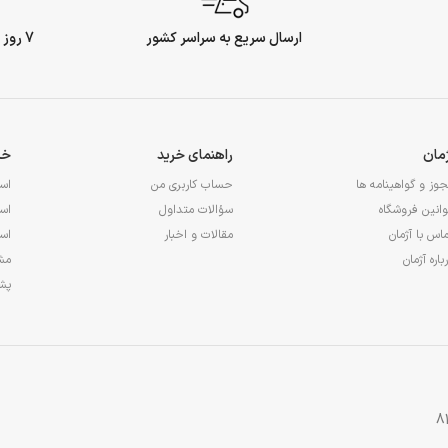
ارسال سریع به سراسر کشور
7 روز ضمانت بازگشت وجه
ژمان
راهنمای خرید
خد
وز و گواهینامه ها
حساب کاربری من
اس
انین فروشگاه
سؤالات متداول
اس
اس با آژمان
مقالات و اخبار
اس
باره آژمان
مشا
پشت