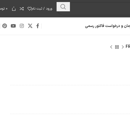
0
ورود / ثبت نام
۰
توما
مان و درخواست فاکتور رسمی
هارد دیسک