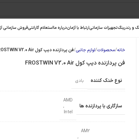
گ و رندرینگ
تجهیزات سازمانی
ارتباط با آژمان
درباره ما
استعلام گارانتی
فروش سازمانی آژ
خانه
محصولات
لوازم جانبی
فن پردازنده دیپ کول FROSTWIN V2.0 Air
فن پردازنده دیپ کول FROSTWIN V2.0 Air
نوع خنک کننده
بادی
AMD
سازگاری با پردازنده ها
,
Intel
رافیک
رم کامپیوتر
حافظه SSD
AM2
,