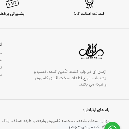
ضمانت اصالت کالا
پشتیبانی برخط
آ
مج
قو
تم
آژمان آی تی وارد کننده، تأمین کننده، نصب و
در
پشتیبانی انواع قطعات سخت افزاری کامپیوتر
و شبکه می باشد.
راه های ارتباطی:
تهران، میدان ولیعصر، مجتمع کامپیوتر ولیعصر، طبقه همکف، پلاک 81
021-88905744
کمک نیاز دارید؟
چت از