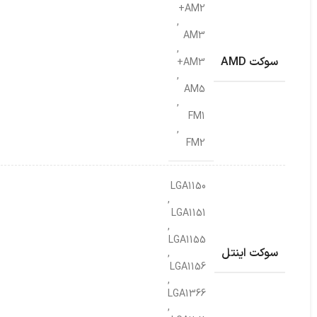
دا
مانیتور
فن پردازنده
AM2+
,
AM3
,
سوکت AMD
AM3+
,
AM5
,
FM1
,
FM2
LGA1150
,
LGA1151
,
LGA1155
سوکت اینتل
,
LGA1156
,
LGA1366
,