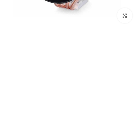
پاور
کیس
کارت ص
بزرگنمایی تصویر
هارد اکسترنال