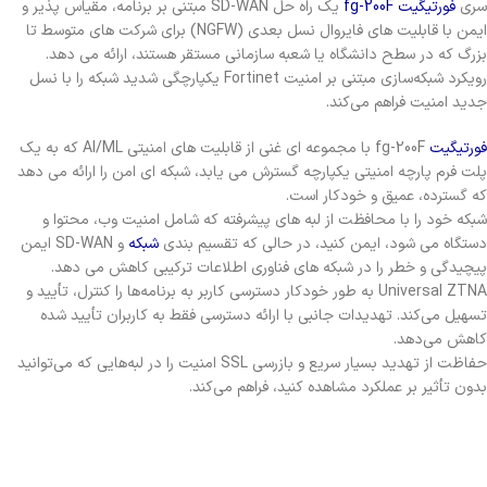
سری
فورتیگیت fg-200F
یک راه حل SD-WAN مبتنی بر برنامه، مقیاس پذیر و
ایمن با قابلیت های فایروال نسل بعدی (NGFW) برای شرکت های متوسط تا
بزرگ که در سطح دانشگاه یا شعبه سازمانی مستقر هستند، ارائه می دهد.
رویکرد شبکه‌سازی مبتنی بر امنیت Fortinet یکپارچگی شدید شبکه را با نسل
جدید امنیت فراهم می‌کند.
فورتیگیت
fg-200F با مجموعه ای غنی از قابلیت های امنیتی AI/ML که به یک
پلت فرم پارچه امنیتی یکپارچه گسترش می یابد، شبکه ای امن را ارائه می دهد
که گسترده، عمیق و خودکار است.
شبکه خود را با محافظت از لبه های پیشرفته که شامل امنیت وب، محتوا و
دستگاه می شود، ایمن کنید، در حالی که تقسیم بندی
شبکه
و SD-WAN ایمن
پیچیدگی و خطر را در شبکه های فناوری اطلاعات ترکیبی کاهش می دهد.
Universal ZTNA به طور خودکار دسترسی کاربر به برنامه‌ها را کنترل، تأیید و
تسهیل می‌کند. تهدیدات جانبی با ارائه دسترسی فقط به کاربران تأیید شده
کاهش می‌دهد.
حفاظت از تهدید بسیار سریع و بازرسی SSL امنیت را در لبه‌هایی که می‌توانید
بدون تأثیر بر عملکرد مشاهده کنید، فراهم می‌کند.