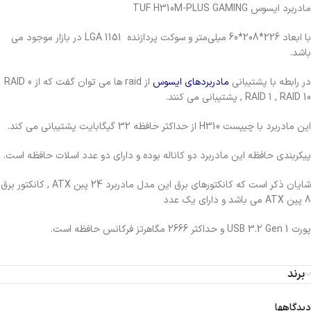
مادربرد ایسوس TUF H310M-PLUS GAMING
با ابعاد 226*208*60 میلی‌متر و سوکت پردازنده LGA 1151 در بازار موجود می
باشد.
در رابطه با پشتیبانی
مادربردهای ایسوس
از raid ها می توان گفت که از RAID 0
, RAID 1 , RAID 10 پشتیبانی می کنند.
این مادربرد با چیپست H310 از حداکثر حافظه 32 گیگابایت پشتیبانی می کند.
پیکربندی حافظه این مادربرد دو کاناله بوده و دارای دو عدد اسلات حافظه است.
شایان ذکر است که کانکتورهای برق این مدل مادربرد 24 پبن ATX , کانکتور برق
8 پین ATX می باشد و دارای یک عدد
پورت USB 3.2 Gen 1 و حداکثر 2666 مگاهرتز فرکانس حافظه است.
برند
دیدگاهها