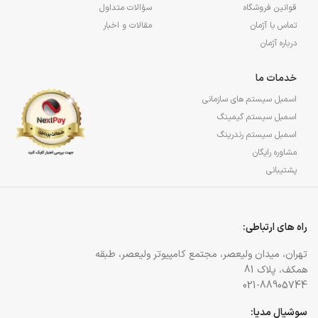
قوانین فروشگاه
سؤالات متداول
تماس با آژمان
مقالات و اخبار
درباره آژمان
خدمات ما
اسمبل سیستم های سازمانی
اسمبل سیستم گیمینگ
اسمبل سیستم رندرینگ
مشاوره رایگان
پشتیبانی
راه های ارتباطی:
تهران، میدان ولیعصر، مجتمع کامپیوتر ولیعصر، طبقه
همکف، پلاک 81
021-88905744
سوشیال مدیا: