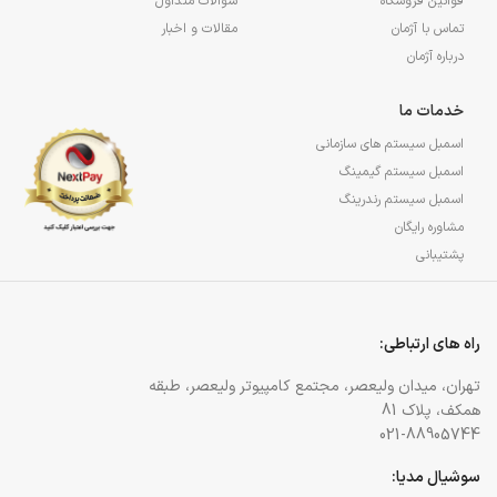
قوانین فروشگاه
سؤالات متداول
تماس با آژمان
مقالات و اخبار
درباره آژمان
خدمات ما
اسمبل سیستم های سازمانی
اسمبل سیستم گیمینگ
اسمبل سیستم رندرینگ
مشاوره رایگان
پشتیبانی
راه های ارتباطی:
تهران، میدان ولیعصر، مجتمع کامپیوتر ولیعصر، طبقه
همکف، پلاک 81
021-88905744
سوشیال مدیا: