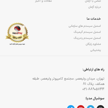
تماس با آژمان
مقالات و اخبار
درباره آژمان
خدمات ما
اسمبل سیستم های سازمانی
اسمبل سیستم گیمینگ
اسمبل سیستم رندرینگ
مشاوره رایگان
پشتیبانی
راه های ارتباطی:
تهران، میدان ولیعصر، مجتمع کامپیوتر ولیعصر، طبقه
همکف، پلاک 81
021-88905744
سوشیال مدیا: