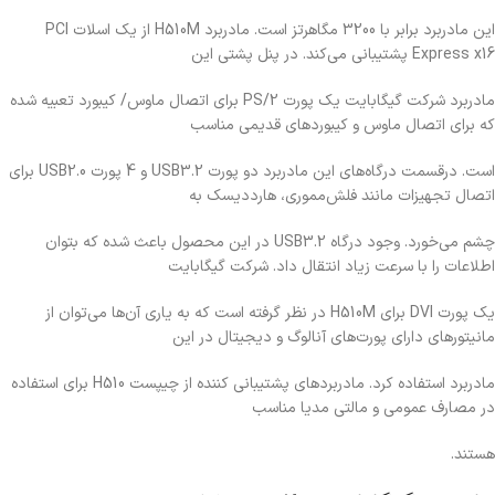
این مادربرد برابر با 3200 مگاهرتز است. مادربرد H510M از یک اسلات PCI
Express x16 پشتیبانی می‌کند. در پنل پشتی این
مادربرد شرکت گیگابایت یک پورت PS/2 برای اتصال ماوس/ کیبورد تعبیه شده
که برای اتصال ماوس و کیبوردهای قدیمی مناسب
است. درقسمت درگاه‌های این مادربرد دو پورت USB3.2 و 4 پورت USB2.0 برای
اتصال تجهیزات مانند فلش‌مموری، هارددیسک به
چشم می‌خورد. وجود درگاه USB3.2 در این محصول باعث شده که بتوان
اطلاعات را با سرعت زیاد انتقال داد. شرکت گیگابایت
یک پورت DVI برای H510M در نظر گرفته است که به یاری آن‌ها می‌توان از
مانیتورهای دارای پورت‌های آنالوگ و دیجیتال در این
مادربرد استفاده کرد. مادربردهای پشتیبانی کننده از چیپست H510 برای استفاده
در مصارف عمومی و مالتی مدیا مناسب
هستند.