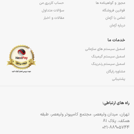
مجوز و گواهینامه ها
حساب کاربری من
قوانین فروشگاه
سؤالات متداول
تماس با آژمان
مقالات و اخبار
درباره آژمان
خدمات ما
اسمبل سیستم های سازمانی
اسمبل سیستم گیمینگ
اسمبل سیستم رندرینگ
مشاوره رایگان
پشتیبانی
راه های ارتباطی:
تهران، میدان ولیعصر، مجتمع کامپیوتر ولیعصر، طبقه
همکف، پلاک 81
021-88905744