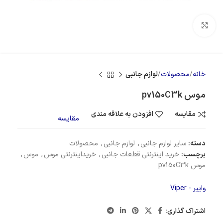
بزرگنمایی تصویر
خانه
محصولات
لوازم جانبی
موس pv150C3k
مقایسه
افزودن به علاقه مندی
مقایسه
دسته:
سایر لوازم جانبی
,
لوازم جانبی
,
محصولات
برچسب:
خرید اینترنتی قطعات جانبی
,
خریداینترنتی موس
,
موس
,
موس pv150C3k
وایپر - Viper
اشتراک گذاری: