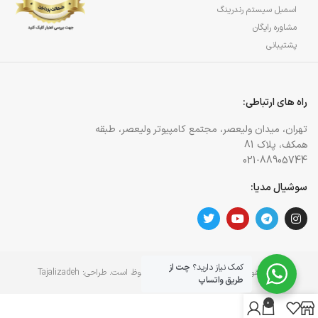
اسمبل سیستم رندرینگ
مشاوره رایگان
پشتیبانی
راه های ارتباطی:
تهران، میدان ولیعصر، مجتمع کامپیوتر ولیعصر، طبقه
همکف، پلاک 81
021-88905744
سوشیال مدیا:
کمک نیاز دارید؟
چت از
کلیه حقوق برای وبسایت آژمان آی تی محفوظ است. طراحی:
Tajalizadeh
طریق واتساپ
0