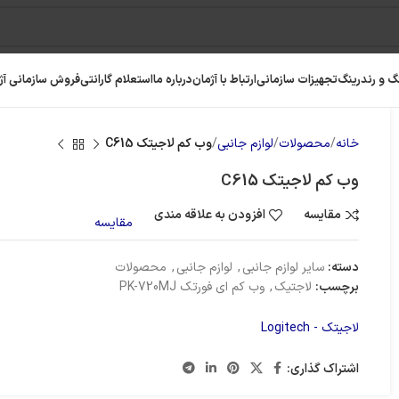
گ و رندرینگ
تجهیزات سازمانی
ارتباط با آژمان
درباره ما
استعلام گارانتی
فروش سازمانی آژ
خانه
محصولات
لوازم جانبی
وب کم لاجیتک C615
وب کم لاجیتک C615
مقایسه
افزودن به علاقه مندی
مقایسه
دسته:
سایر لوازم جانبی
,
لوازم جانبی
,
محصولات
برچسب:
لاجتیک
,
وب کم ای فورتک PK-720MJ
لاجیتک - Logitech
رافیک
رم کامپیوتر
حافظه SSD
اشتراک گذاری: