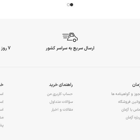
ارسال سریع به سراسر کشور
7 روز ضمانت بازگشت وجه
ژمان
راهنمای خرید
خد
وز و گواهینامه ها
حساب کاربری من
اس
انین فروشگاه
سؤالات متداول
اس
اس با آژمان
مقالات و اخبار
اس
باره آژمان
مشا
پشت