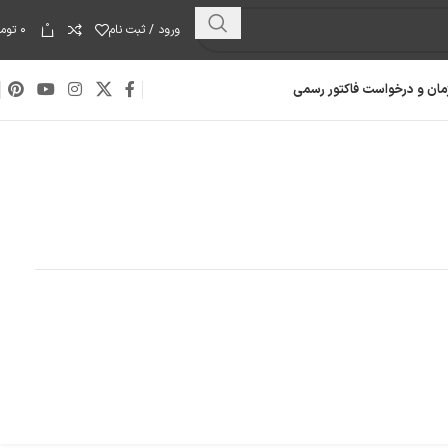
0
ورود / ثبت نام
۰
توما
مان و درخواست فاکتور رسمی
هارد دیسک