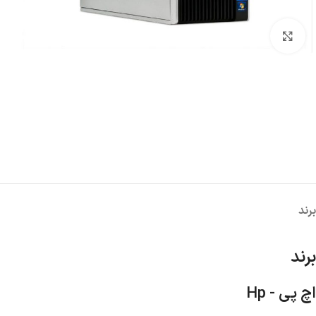
پاور
کیس
کارت ص
بزرگنمایی تصویر
هارد اکسترنال
برند
برند
اچ پی - Hp