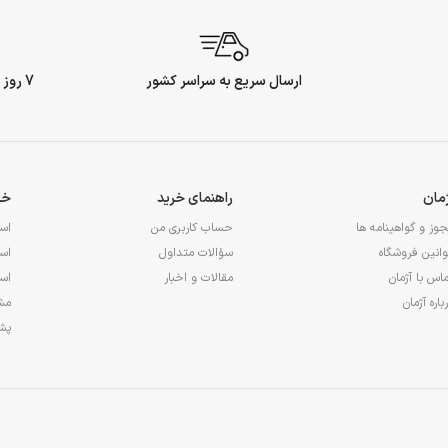
ارسال سریع به سراسر کشور
7 روز ضمانت بازگشت وجه
ژمان
راهنمای خرید
خد
وز و گواهینامه ها
حساب کاربری من
اس
انین فروشگاه
سؤالات متداول
اس
اس با آژمان
مقالات و اخبار
اس
باره آژمان
مشا
پشت