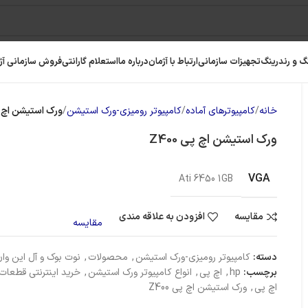
گ و رندرینگ
تجهیزات سازمانی
ارتباط با آژمان
درباره ما
استعلام گارانتی
فروش سازمانی آژ
خانه
کامپیوترهای آماده
کامپیوتر رومیزی-ورک استیشن
ورک استیشن اچ پی 
ورک استیشن اچ پی Z400
VGA
Ati 6450 1GB
مقایسه
افزودن به علاقه مندی
مقایسه
دسته:
کامپیوتر رومیزی-ورک استیشن
,
محصولات
,
نوت بوک و آل این وا
برچسب:
hp
,
اچ پی
,
انواع کامپیوتر ورک استیشن
,
خرید اینترنتی قطعات 
رافیک
رم کامپیوتر
حافظه SSD
اچ پی
,
ورک استیشن اچ پی Z400