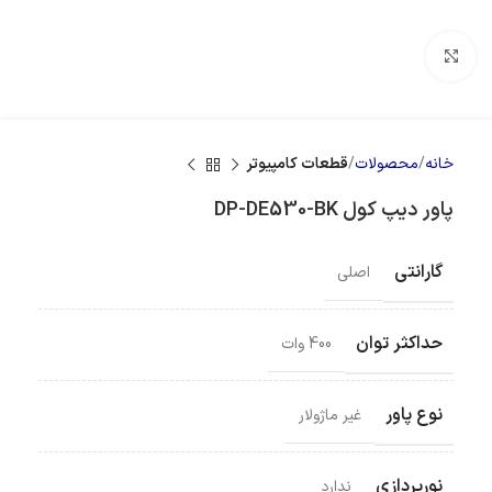
بزرگنمایی تصویر
خانه
محصولات
قطعات کامپیوتر
پاور دیپ کول DP-DE530-BK
گارانتی
اصلی
حداکثر توان
400 وات
نوع پاور
غیر ماژولار
نورپردازی
ندارد