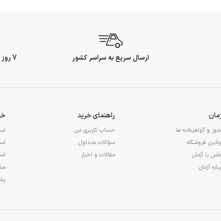
ارسال سریع به سراسر کشور
7 روز ضمانت بازگشت وجه
ژمان
راهنمای خرید
خد
وز و گواهینامه ها
حساب کاربری من
اس
انین فروشگاه
سؤالات متداول
اس
اس با آژمان
مقالات و اخبار
اس
باره آژمان
مشا
پشت