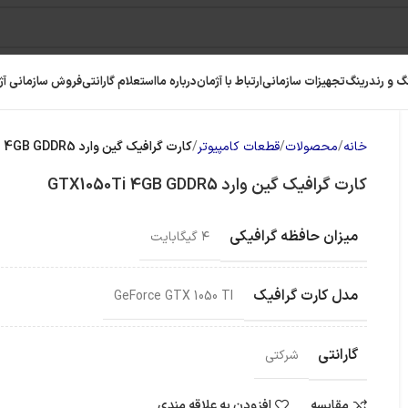
گ و رندرینگ
تجهیزات سازمانی
ارتباط با آژمان
درباره ما
استعلام گارانتی
فروش سازمانی آژ
خانه
محصولات
قطعات کامپیوتر
کارت گرافیک گین وارد GTX1050Ti 4GB GDDR5
کارت گرافیک گین وارد GTX1050Ti 4GB GDDR5
میزان حافظه گرافیکی
۴ گیگابایت
مدل کارت گرافیک
GeForce GTX 1050 TI
گارانتی
شرکتی
رافیک
رم کامپیوتر
حافظه SSD
مقایسه
افزودن به علاقه مندی