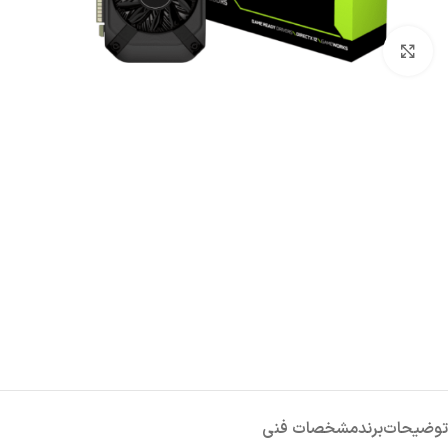
پاور
کیس
کارت ص
بزرگنمایی تصویر
هارد اکسترنال
توضیحات
برند
مشخصات فنی