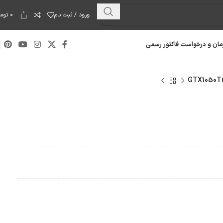
0
ورود / ثبت نام
۰
توما
مان و درخواست فاکتور رسمی
هارد دیسک