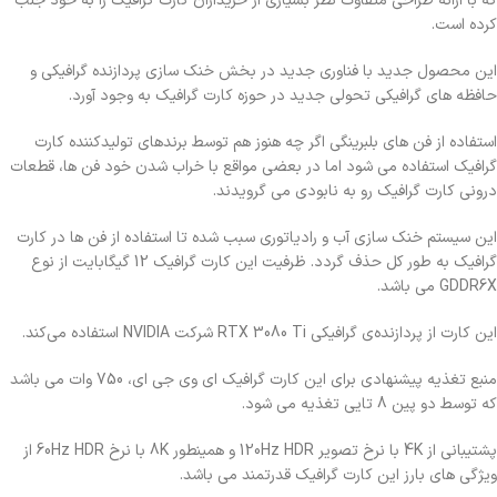
که با ارائه طراحی متفاوت نظر بسیاری از خریداران کارت گرافیک را به خود جلب
کرده است.
این محصول جدید با فناوری جدید در بخش خنک سازی پردازنده گرافیکی و
حافظه های گرافیکی تحولی جدید در حوزه کارت گرافیک به وجود آورد.
استفاده از فن های بلبرینگی اگر چه هنوز هم توسط برندهای تولیدکننده کارت
گرافیک استفاده می شود اما در بعضی مواقع با خراب شدن خود فن ها، قطعات
درونی کارت گرافیک رو به نابودی می گرویدند.
این سیستم خنک سازی آب و رادیاتوری سبب شده تا استفاده از فن ها در کارت
گرافیک به طور کل حذف گردد. ظرفیت این کارت گرافیک 12 گیگابایت از نوع
GDDR6X می باشد.
این کارت از پردازنده‌ی گرافیکی RTX 3080 Ti شرکت NVIDIA استفاده می‌کند.
منبع تغذیه پیشنهادی برای این کارت گرافیک ای وی جی ای، 750 وات می باشد
که توسط دو پین 8 تایی تغذیه می شود.
پشتیبانی از 4K با نرخ تصویر 120Hz HDR و همینطور 8K با نرخ 60Hz HDR از
ویژگی های بارز این کارت گرافیک قدرتمند می باشد.