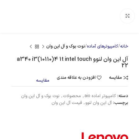
بزرگنمایی تصویر
خانه
کامپیوترهای آماده
نوت بوک و آل این وان
آل این وان لنوو a340 i3(10110)4 1t intel touch
22
مقایسه
افزودن به علاقه مندی
مقایسه
دسته:
کامپیوتر اماده aio
,
محصولات
,
نوت بوک و آل این وان
برچسب:
آل این وان لنوو
,
قیمت آل این وان