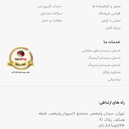
مجوز و گواهینامه ها
حساب کاربری من
قوانین فروشگاه
سؤالات متداول
تماس با آژمان
مقالات و اخبار
درباره آژمان
خدمات ما
اسمبل سیستم های سازمانی
اسمبل سیستم گیمینگ
اسمبل سیستم رندرینگ
مشاوره رایگان
پشتیبانی
راه های ارتباطی:
تهران، میدان ولیعصر، مجتمع کامپیوتر ولیعصر، طبقه
همکف، پلاک 81
021-88905744