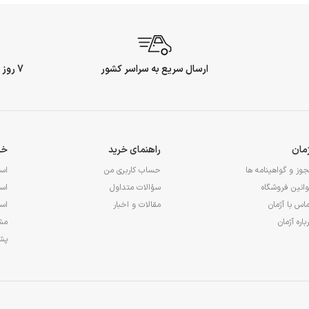
ارسال سریع به سراسر کشور
7 روز ضمانت بازگشت وجه
ژمان
راهنمای خرید
خد
وز و گواهینامه ها
حساب کاربری من
اس
انین فروشگاه
سؤالات متداول
اس
اس با آژمان
مقالات و اخبار
اس
باره آژمان
مشا
پشت