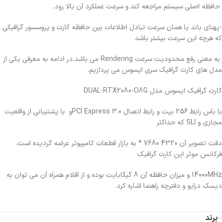
حافظه اصلی سیستم مراجعه کند و سرعت عملکرد آن بالا رود.
-پهنای باند یا همان سرعت تبادل اطلاعات بین حافظه کارت و پروسسور گرافیکی
که هرچه این سرعت بیشتر باشد
به معنی رفع محدودیت سرعت Rendering می باشد.در ادامه به معرفی یکی از
مدل های کارت گرافیک سری ایسوس می پردازیم.
کارت گرافیک ایسوس مدل DUAL-RTX2080-O8G
با باس رابط 256 بیت و رابط اتصال PCI Express 3.0و با پشتیبانی از واقعیت
مجازی و SLI که حداکثر
دقت تصویر آن 7680 4320 * به بازار قطعات کامپیوتر عرضه گردیده است.
فرکانس موثر این کارت گرافیک
14000MHz و میزان حافظه آن 8 گیگابایت بوده و از اقلام همراه آن می توان به
دیسک درایو و دفترچه راهنما اشاره کرد.
برند