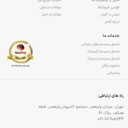
مجوز و گواهینامه ها
حساب کاربری من
قوانین فروشگاه
سؤالات متداول
تماس با آژمان
مقالات و اخبار
درباره آژمان
خدمات ما
اسمبل سیستم های سازمانی
اسمبل سیستم گیمینگ
اسمبل سیستم رندرینگ
مشاوره رایگان
پشتیبانی
راه های ارتباطی:
تهران، میدان ولیعصر، مجتمع کامپیوتر ولیعصر، طبقه
همکف، پلاک 81
021-88905744